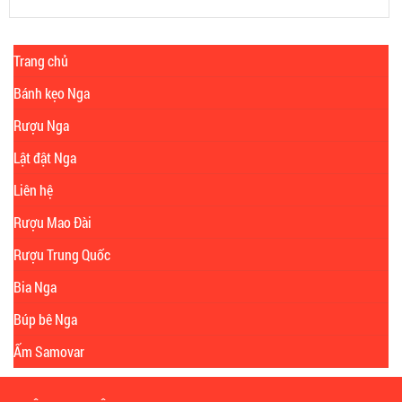
Trang chủ
Bánh kẹo Nga
Rượu Nga
Lật đật Nga
Liên hệ
Rượu Mao Đài
Rượu Trung Quốc
Bia Nga
Búp bê Nga
Ấm Samovar