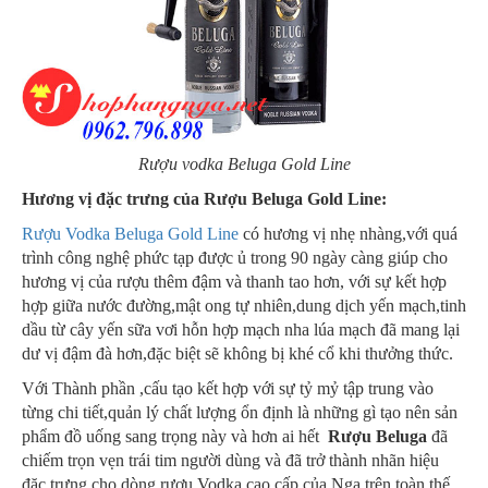
Rượu vodka Beluga Gold Line
Hương vị đặc trưng của Rượu Beluga Gold Line:
Rượu Vodka Beluga Gold Line
có hương vị nhẹ nhàng,với quá
trình công nghệ phức tạp được ủ trong 90 ngày càng giúp cho
hương vị của rượu thêm đậm và thanh tao hơn, với sự kết hợp
hợp giữa nước đường,mật ong tự nhiên,dung dịch yến mạch,tinh
dầu từ cây yến sữa vơi hỗn hợp mạch nha lúa mạch đã mang lại
dư vị đậm đà hơn,đặc biệt sẽ không bị khé cổ khi thưởng thức.
Với Thành phần ,cấu tạo kết hợp với sự tỷ mỷ tập trung vào
từng chi tiết,quản lý chất lượng ổn định là những gì tạo nên sản
phẩm đồ uống sang trọng này và hơn ai hết
Rượu Beluga
đã
chiếm trọn vẹn trái tim người dùng và đã trở thành nhãn hiệu
đặc trưng cho dòng rượu Vodka cao cấp của Nga trên toàn thế