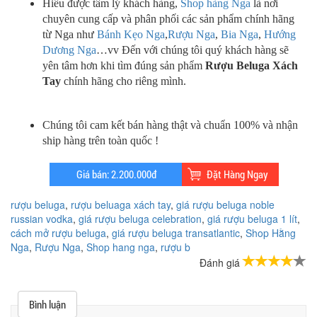
Hiểu được tâm lý khách hàng,
Shop hàng Nga
là nơi
chuyên cung cấp và phân phối các sản phẩm chính hãng
từ Nga như
Bánh Kẹo Nga
,
Rượu Nga
,
Bia Nga
,
Hướng
Dương Nga
…vv Đến với chúng tôi quý khách hàng sẽ
yên tâm hơn khi tìm đúng sản phẩm
Rượu Beluga Xách
Tay
chính hãng cho riêng mình.
Chúng tôi cam kết bán hàng thật và chuẩn 100% và nhận
ship hàng trên toàn quốc !
rượu beluga
,
rượu beluaga xách tay
,
giá rượu beluga noble
russian vodka
,
giá rượu beluga celebration
,
giá rượu beluga 1 lít
,
cách mở rượu beluga
,
giá rượu beluga transatlantic
,
Shop Hằng
Nga
,
Rượu Nga
,
Shop hang nga
,
rượu b
Đánh giá
Bình luận