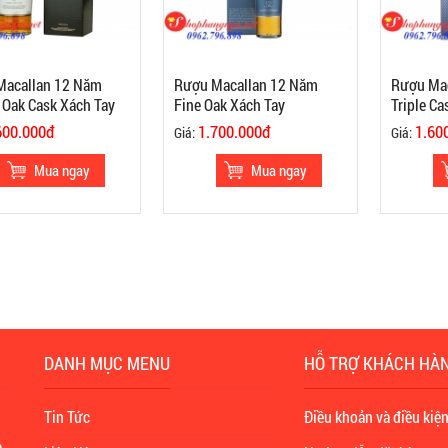
Macallan 12 Năm
Rượu Macallan 12 Năm
Rượu Ma
 Oak Cask Xách Tay
Fine Oak Xách Tay
Triple Ca
600.000đ
1.700.000đ
1.60
Giá:
Giá:
DANH MỤC MENU
HỖ TRỢ KHÁCH HÀ
Tin Tức
Điều khoản và điều kiệ
à