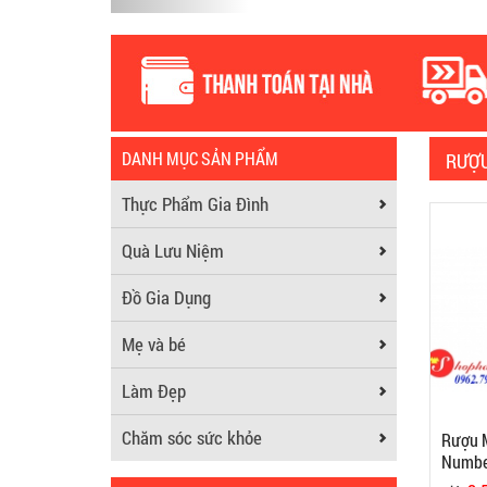
DANH MỤC SẢN PHẨM
RƯỢU
Thực Phẩm Gia Đình
Quà Lưu Niệm
Đồ Gia Dụng
Mẹ và bé
Làm Đẹp
Chăm sóc sức khỏe
Rượu M
Number
Duty F