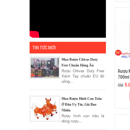
TIN TỨC MỚI
Mua Rượu Chivas Duty
Free Chuẩn Hàng Âu
Rượu M
Rượu Chivas Duty Free
Xách Tay chuẩn EU đồ
700ml 
uống...
5.
Giá:
Mua Rượu Hình Con Trâu
Ở Đâu Uy Tín, Giá Bao
Nhiêu
Rượu hình con trâu là
dòng rượu...