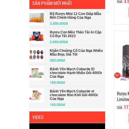
3.
Giá:
SẢN PHẨM MỚI NHẤT
Bộ Rượu Mini 12 Con Giáp Mẫu
Mới Chính Hãng Của Nga
3.500.000đ
Rượu Con Mèo Thần Tài Ai Cập
Cổ Đại Tết 2023
2.950.000đ
Khăn Choàng Cổ Của Nga Nhiều
Mẫu Đẹp, Giá Tốt
350.000đ
Bánh Yến Mạch Cobarde El
chocolate Hạnh Nhân Gói 400Gr
Của Nga
150.000đ
Bánh Yến Mạch Cobarde el
Rượu M
chocolate Nho Khô Gói 400Gr
Limite
Của Nga
Duty F
150.000đ
17
Giá:
VIDEO