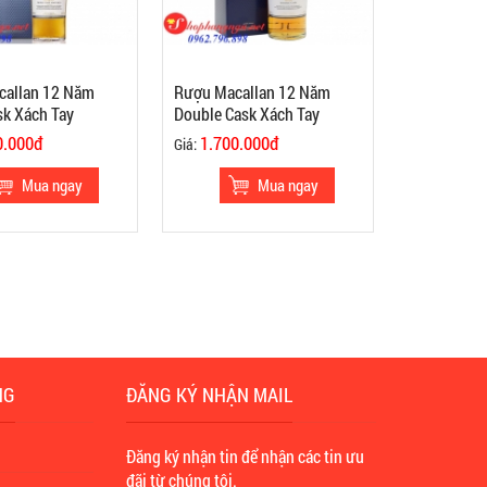
callan 12 Năm
Rượu Macallan 12 Năm
sk Xách Tay
Double Cask Xách Tay
0.000đ
1.700.000đ
Giá:
NG
ĐĂNG KÝ NHẬN MAIL
n
Đăng ký nhận tin để nhận các tin ưu
đãi từ chúng tôi.