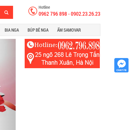
Hotline
0962 796 898 - 0902.23.26.23
BIA NGA
BÚP BÊ NGA
ẤM SAMOVAR
ext