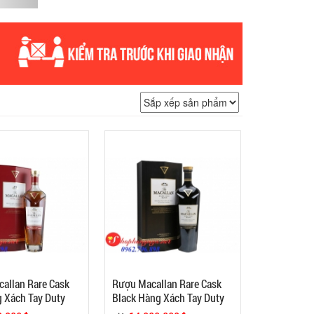
allan Rare Cask
Rượu Macallan Rare Cask
 Xách Tay Duty
Black Hàng Xách Tay Duty
Free