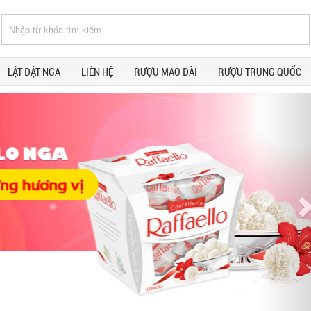
LẬT ĐẬT NGA
LIÊN HỆ
RƯỢU MAO ĐÀI
RƯỢU TRUNG QUỐC
N