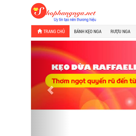
TRANG CHỦ
BÁNH KẸO NGA
RƯỢU NGA
Previous