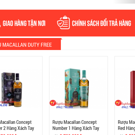
 MACALLAN DUTY FREE
acallan Concept
Rượu Macallan Concept
Rượu Mac
 2 Hàng Xách Tay
Number 1 Hàng Xách Tay
Red Hàng
ree
Duty Free
Free