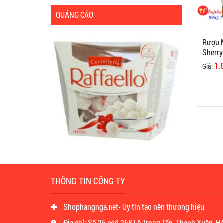
QUẢNG CÁO
Rượu 
Sherry
1.
Giá:
THÔNG TIN CÔNG TY
Shophangnga.net- Uy tín tạo nên thương hiệu
Địa chỉ: Số 25 ngõ 268 Lê Trọng Tấn, Thanh Xuân, H