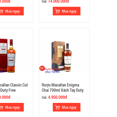
0.000đ
14.000.000đ
Giá:
allan Classic Cut
Rượu Macallan Enigma
 Duty Free
Chai 700ml Xách Tay Duty
Free
0.000đ
4.950.000đ
Giá: