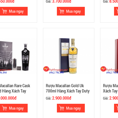
550.000đ
3.700.000đ
8.50
Giá:
Giá:
acallan Rare Cask
Rượu Macallan Gold Uk
Rượu Mac
d Hàng Xách Tay
700ml Hàng Xách Tay Duty
Xách Tay
ree
Free
.000.000đ
2.900.000đ
2.90
Giá:
Giá: