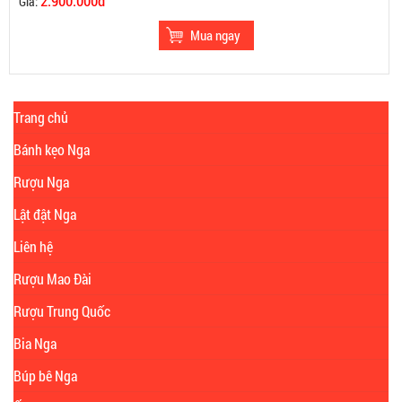
2.900.000đ
Giá:
Trang chủ
Bánh kẹo Nga
Rượu Nga
Lật đật Nga
Liên hệ
Rượu Mao Đài
Rượu Trung Quốc
Bia Nga
Búp bê Nga