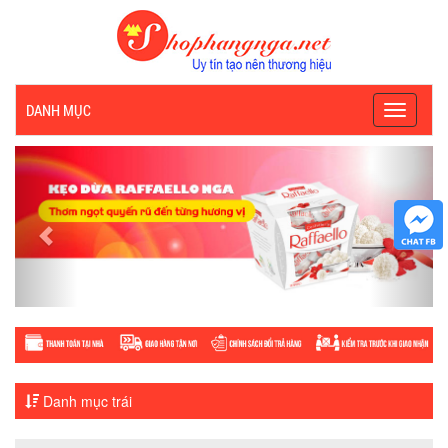
DANH MỤC
Toggle
navigati
Previous
Next
Danh mục trái