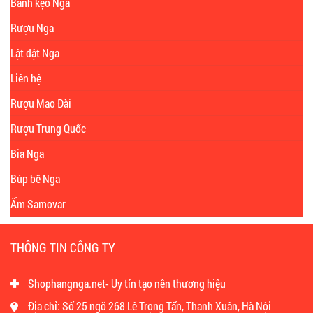
Bánh kẹo Nga
Rượu Nga
Lật đật Nga
Liên hệ
Rượu Mao Đài
Rượu Trung Quốc
Bia Nga
Búp bê Nga
Ấm Samovar
THÔNG TIN CÔNG TY
Shophangnga.net- Uy tín tạo nên thương hiệu
Địa chỉ: Số 25 ngõ 268 Lê Trọng Tấn, Thanh Xuân, Hà Nội