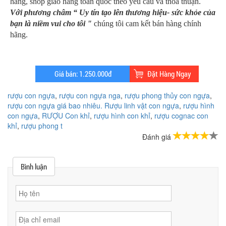
hàng, shop giao hàng toàn quốc theo yêu cầu và thỏa thuận.
Với phương châm “ Uy tín tạo lên thương hiệu- sức khỏe của
bạn là niềm vui cho tôi "
chúng tôi cam kết bán hàng chính
hãng.
rượu con ngựa
,
rượu con ngựa nga
,
rượu phong thủy con ngựa
,
rượu con ngựa giá bao nhiêu. Rượu linh vật con ngựa
,
rượu hình
con ngựa
,
RƯỢU Con khỉ
,
rượu hình con khỉ
,
rượu cognac con
khỉ
,
rượu phong t
Đánh giá
Bình luận