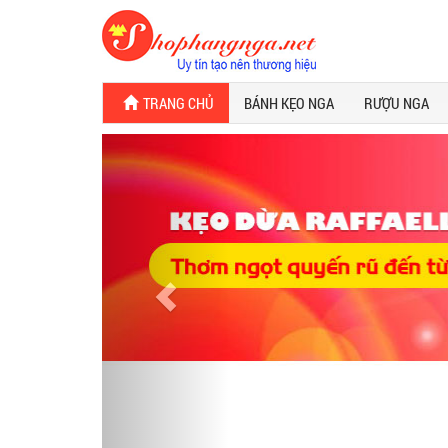
TRANG CHỦ
BÁNH KẸO NGA
RƯỢU NGA
Previous