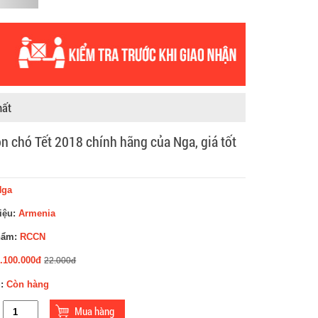
hất
n chó Tết 2018 chính hãng của Nga, giá tốt
Nga
iệu:
Armenia
hẩm:
RCCN
2.100.000đ
22.000đ
g:
Còn hàng
: