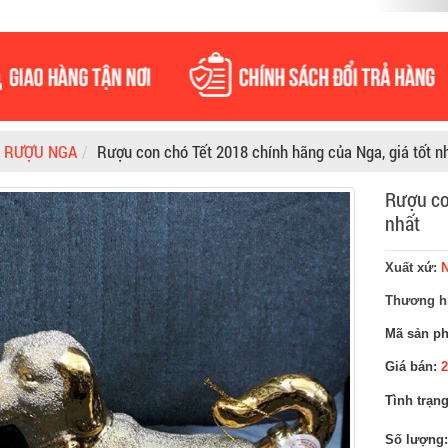
»
RƯỢU NGA
Rượu con chó Tết 2018 chính hãng của Nga, giá tốt n
Rượu co
nhất
Xuất xứ:
Thương h
Mã sản p
Giá bán:
Tình trạn
Số lượng