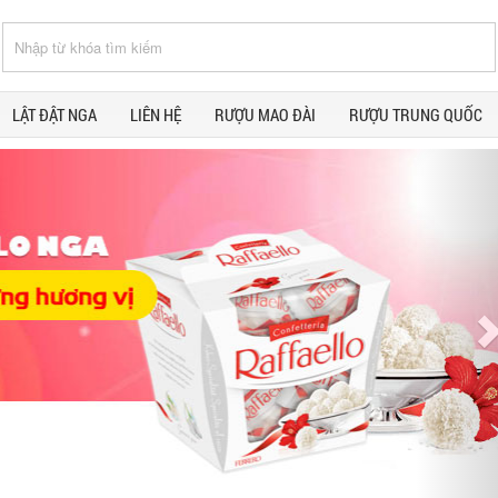
LẬT ĐẬT NGA
LIÊN HỆ
RƯỢU MAO ĐÀI
RƯỢU TRUNG QUỐC
N