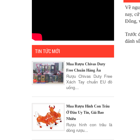
Về nguy
nay, cứ
Đông, v
Trước đ
đánh số
TIN TỨC MỚI
Mua Rượu Chivas Duty
Free Chuẩn Hàng Âu
Rượu Chivas Duty Free
Xách Tay chuẩn EU đồ
uống...
Mua Rượu Hình Con Trâu
Ở Đâu Uy Tín, Giá Bao
Nhiêu
Rượu hình con trâu là
dòng rượu...