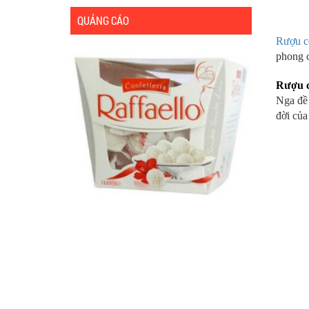
QUẢNG CÁO
Rượu c
phong c
Rượu c
Nga đề 
đời của