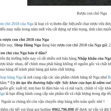
Rượu con chó Nga
on chó 2018 của Nga
là loại có vị thơm đặc biệt,mỗi chai rượu vừa đư
đến may mắn trong năm mới vừa cất đựng sự trân trọng, tình cảm muố
n rượu con chó 2018 của Nga
iện nay,
Shop Hàng Nga
đang bán
rượu con chó 2018 của Nga giá
: 
on chó của Nga bán ở đâu?
rên thị trường hiện nay có rất nhiều nơi bán hàng
Nhập khẩu của Ng
ượu khác nhau, để chính mua phải hàng không rõ nguồn gốc và chất lư
ua hàng để tránh phải hàng giả kém chất lượng.
hop hàng Nga
là nơi cung cấp các sản phẩm chính hãng từ Nga như
B
châm
“ Uy tín tạo lên thương hiệu việt- Sức khỏe của bạn là niềm vui
guồn gốc xuất tứ, tem bao bì đảm bảo và cả mã vạch, chính vì vậy kh
Nga
là bạn đồng hành cung cấp sản phẩm tốt và chật lượng trong dịp tết
:
Ngoài ra chúng tôi còn vận chuyển ship hàng trên toàn quốc nhé !
 thêm chi tiết vui lòng gọi hotline
0962.796.898
để được tư vấn và đặt 