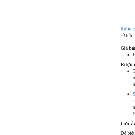
Rượu c
sở hửu 
Giá bá
H
Rượu c
T
r
m
S
n
Lưu ý 
Để biết