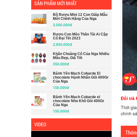
SẢN PHẨM MỚI NHẤT
Bộ Rượu Mini 12 Con Giáp Mẫu
Mới Chính Hãng Của Nga
3.500.000đ
Rượu Con Mèo Thần Tài Ai Cập
Cổ Đại Tết 2023
2.950.000đ
Khăn Choàng Cổ Của Nga Nhiều
Mẫu Đẹp, Giá Tốt
350.000đ
Bánh Yến Mạch Cobarde El
chocolate Hạnh Nhân Gói 400Gr
Của Nga
150.000đ
Bánh Yến Mạch Cobarde el
Đổi trả
chocolate Nho Khô Gói 400Gr
Của Nga
Thời gia
150.000đ
chính s
VIDEO
Thông