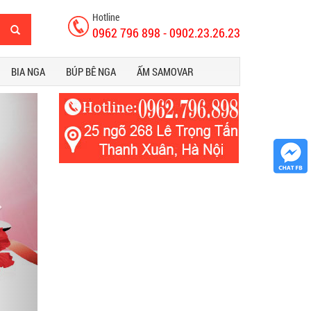
Hotline
0962 796 898 - 0902.23.26.23
BIA NGA
BÚP BÊ NGA
ẤM SAMOVAR
ext