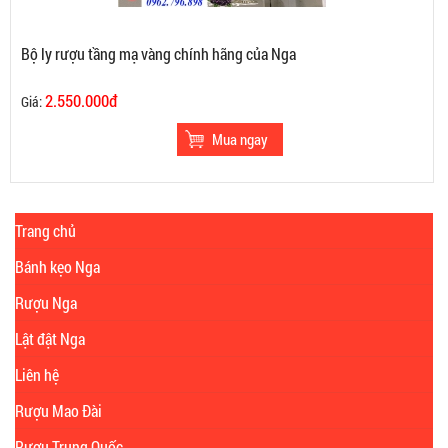
Bộ ly rượu tầng mạ vàng chính hãng của Nga
2.550.000đ
Giá:
Trang chủ
Bánh kẹo Nga
Rượu Nga
Lật đật Nga
Liên hệ
Rượu Mao Đài
Rượu Trung Quốc