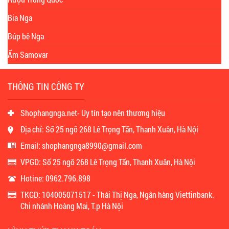
Bia Nga
Búp bê Nga
Ấm Samovar
THÔNG TIN CÔNG TY
Shophangnga.net- Uy tín tạo nên thương hiệu
Địa chỉ: Số 25 ngõ 268 Lê Trọng Tấn, Thanh Xuân, Hà Nội
Email: shophangnga8990@gmail.com
VPGD: Số 25 ngõ 268 Lê Trọng Tấn, Thanh Xuân, Hà Nội
Hotine: 0962.796.898
TKGD: 104005071517 - Thái Thị Nga, Ngân hàng Viettinbank.
Chi nhánh Hoàng Mai, T.p Hà Nội