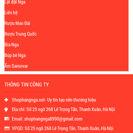
Lật đật Nga
Liên hệ
Rượu Mao Đài
Rượu Trung Quốc
Bia Nga
Búp bê Nga
Ấm Samovar
THÔNG TIN CÔNG TY
Shophangnga.net- Uy tín tạo nên thương hiệu
Địa chỉ: Số 25 ngõ 268 Lê Trọng Tấn, Thanh Xuân, Hà Nội
Email: shophangnga8990@gmail.com
VPGD: Số 25 ngõ 268 Lê Trọng Tấn, Thanh Xuân, Hà Nội