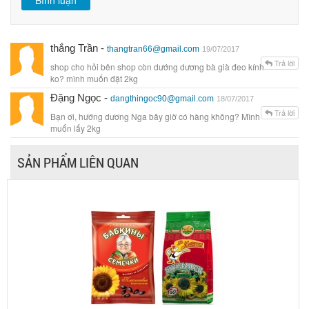
thắng Trần -
thangtran66@gmail.com
19/07/2017
Trả lời
shop cho hỏi bên shop còn dướng dương bà già đeo kính
ko? mình muốn đặt 2kg
Đặng Ngọc -
dangthingoc90@gmail.com
18/07/2017
Trả lời
Bạn ơi, hướng dương Nga bây giờ có hàng không? Mình
muốn lấy 2kg
SẢN PHẨM LIÊN QUAN