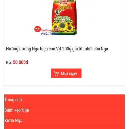
Hướng dương Nga hiệu con Vịt 200g giá tốt nhất của Nga
50.000đ
Giá:
Trang chủ
Bánh kẹo Nga
Rượu Nga