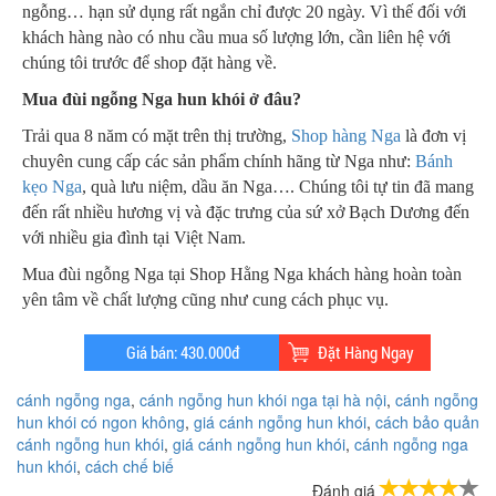
ngỗng… hạn sử dụng rất ngắn chỉ được 20 ngày. Vì thế đối với
khách hàng nào có nhu cầu mua số lượng lớn, cần liên hệ với
chúng tôi trước để shop đặt hàng về.
Mua đùi ngỗng Nga hun khói ở đâu?
Trải qua 8 năm có mặt trên thị trường,
Shop hàng Nga
là đơn vị
chuyên cung cấp các sản phẩm chính hãng từ Nga như:
Bánh
kẹo Nga
, quà lưu niệm, dầu ăn Nga…. Chúng tôi tự tin đã mang
đến rất nhiều hương vị và đặc trưng của sứ xở Bạch Dương đến
với nhiều gia đình tại Việt Nam.
Mua đùi ngỗng Nga tại Shop Hằng Nga khách hàng hoàn toàn
yên tâm về chất lượng cũng như cung cách phục vụ.
cánh ngỗng nga
,
cánh ngỗng hun khói nga tại hà nội
,
cánh ngỗng
hun khói có ngon không
,
giá cánh ngỗng hun khói
,
cách bảo quản
cánh ngỗng hun khói
,
giá cánh ngỗng hun khói
,
cánh ngỗng nga
hun khói
,
cách chế biế
Đánh giá