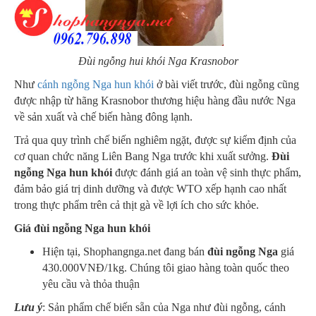
Đùi ngỗng hui khói Nga Krasnobor
Như
cánh ngỗng Nga hun khói
ở bài viết trước, đùi ngỗng cũng
được nhập từ hãng Krasnobor thương hiệu hàng đầu nước Nga
về sản xuất và chế biến hàng đông lạnh.
Trả qua quy trình chế biến nghiêm ngặt, được sự kiểm định của
cơ quan chức năng Liên Bang Nga trước khi xuất sưởng.
Đùi
ngỗng Nga hun khói
được đánh giá an toàn vệ sinh thực phẩm,
đảm bảo giá trị dinh dưỡng và được WTO xếp hạnh cao nhất
trong thực phẩm trên cả thịt gà về lợi ích cho sức khỏe.
Giá đùi ngỗng Nga hun khói
Hiện tại, Shophangnga.net đang bán
đùi ngỗng Nga
giá
430.000VNĐ/1kg. Chúng tôi giao hàng toàn quốc theo
yêu cầu và thỏa thuận
Lưu ý
: Sản phẩm chế biến sẵn của Nga như đùi ngỗng, cánh