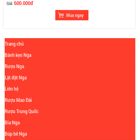
600.000đ
Giá:
Trang chủ
Bánh kẹo Nga
Rượu Nga
Lật đật Nga
Liên hệ
Rượu Mao Đài
Rượu Trung Quốc
Bia Nga
Búp bê Nga