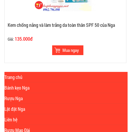
Kem chống nắng và làm trắng da toàn thân SPF 50 của Nga
135.000đ
Giá:
Trang chủ
Bánh kẹo Nga
Rượu Nga
Lật đật Nga
Liên hệ
Rượu Mao Đài