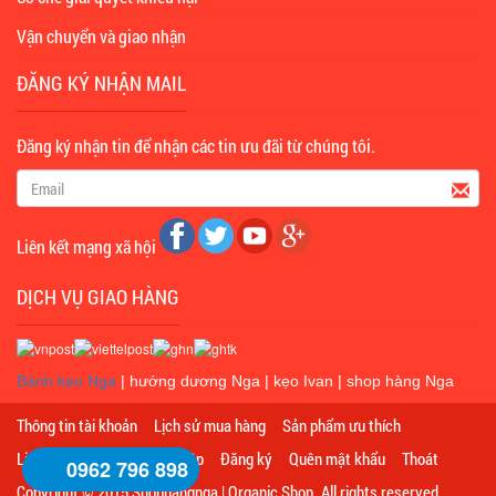
Vận chuyển và giao nhận
ĐĂNG KÝ NHẬN MAIL
Đăng ký nhận tin để nhận các tin ưu đãi từ chúng tôi.
Liên kết mạng xã hội
DỊCH VỤ GIAO HÀNG
Bánh kẹo Nga
|
hướng dương Nga
|
kẹo Ivan
|
shop hàng Nga
Thông tin tài khoản
Lịch sử mua hàng
Sản phẩm ưu thích
Lịch sử truy cập
Đăng nhập
Đăng ký
Quên mật khẩu
Thoát
0962 796 898
Copyright © 2015 Shophangnga | Organic Shop. All rights reserved.