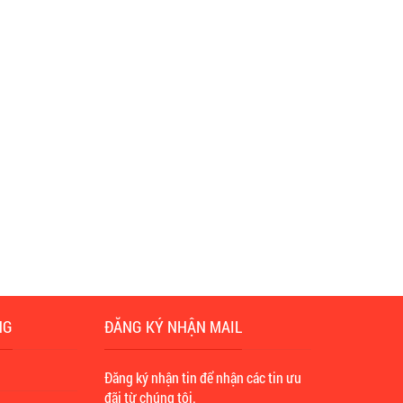
NG
ĐĂNG KÝ NHẬN MAIL
n
Đăng ký nhận tin để nhận các tin ưu
đãi từ chúng tôi.