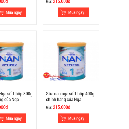
000đ
215.000đ
Giá:
Nga số 1 hộp 800g
Sữa nan nga số 1 hộp 400g
ng của Nga
chính hãng của Nga
000đ
215.000đ
Giá: