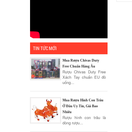
TIN TỨC MỚI
Mua Rượu Chivas Duty
Free Chuẩn Hàng Âu
Rượu Chivas Duty Free
Xách Tay chuẩn EU đồ
uống...
Mua Rượu Hình Con Trâu
Ở Đâu Uy Tín, Giá Bao
Nhiêu
Rượu hình con trâu là
dòng rượu...