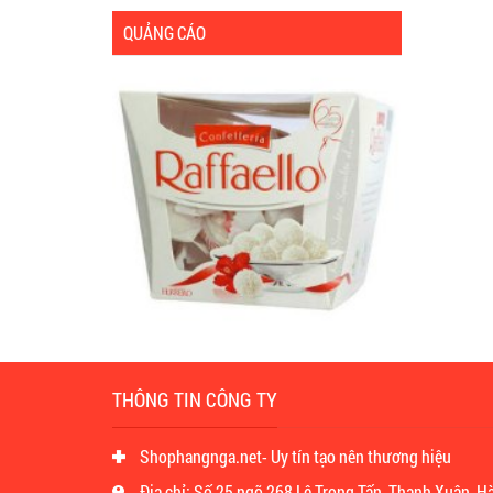
QUẢNG CÁO
THÔNG TIN CÔNG TY
Shophangnga.net- Uy tín tạo nên thương hiệu
Địa chỉ: Số 25 ngõ 268 Lê Trọng Tấn, Thanh Xuân, H