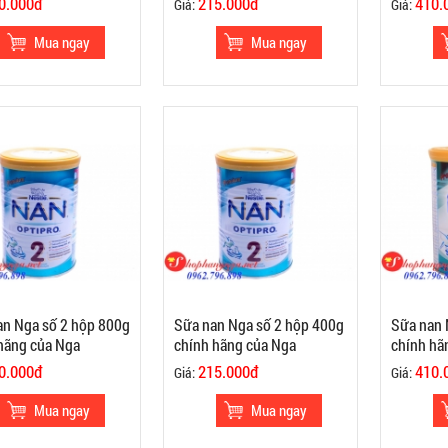
0.000đ
215.000đ
410.
Giá:
Giá:
n Nga số 2 hộp 800g
Sữa nan Nga số 2 hộp 400g
Sữa nan 
hãng của Nga
chính hãng của Nga
chính hã
0.000đ
215.000đ
410.
Giá:
Giá: