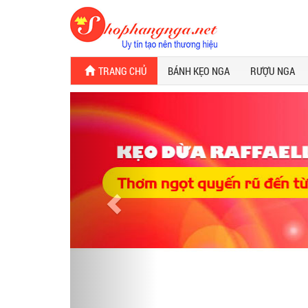
TRANG CHỦ
BÁNH KẸO NGA
RƯỢU NGA
Previous