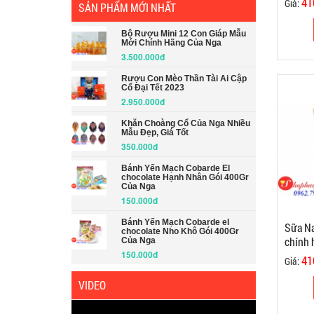
41
Giá:
SẢN PHẨM MỚI NHẤT
Bộ Rượu Mini 12 Con Giáp Mẫu
Mới Chính Hãng Của Nga
3.500.000đ
Rượu Con Mèo Thần Tài Ai Cập
Cổ Đại Tết 2023
2.950.000đ
Khăn Choàng Cổ Của Nga Nhiều
Mẫu Đẹp, Giá Tốt
350.000đ
Bánh Yến Mạch Cobarde El
chocolate Hạnh Nhân Gói 400Gr
Của Nga
150.000đ
Bánh Yến Mạch Cobarde el
Sữa Na
chocolate Nho Khô Gói 400Gr
chính 
Của Nga
150.000đ
41
Giá:
VIDEO