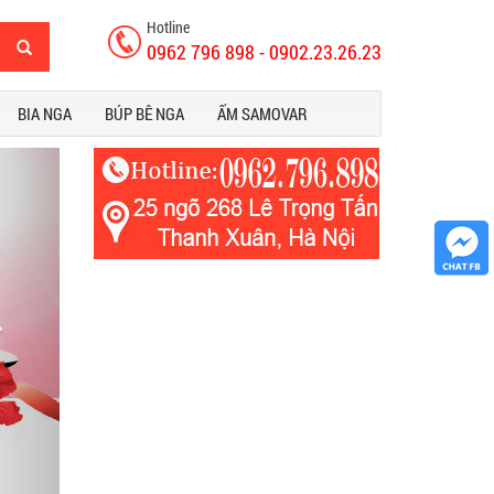
Hotline
0962 796 898 - 0902.23.26.23
BIA NGA
BÚP BÊ NGA
ẤM SAMOVAR
ext