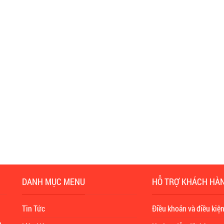
DANH MỤC MENU
HỖ TRỢ KHÁCH HÀ
Tin Tức
Điều khoản và điều kiệ
à